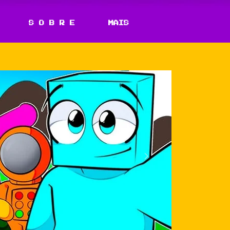
S O B R E
MAIS