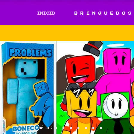
INICIO
B R I N Q U E D O S