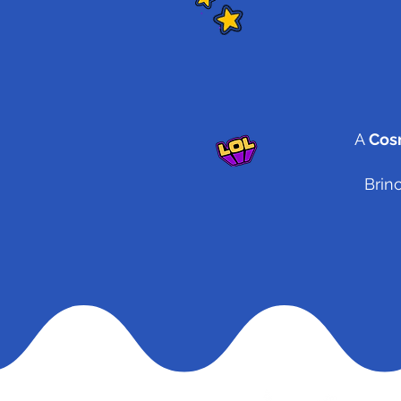
A
Cos
Brin