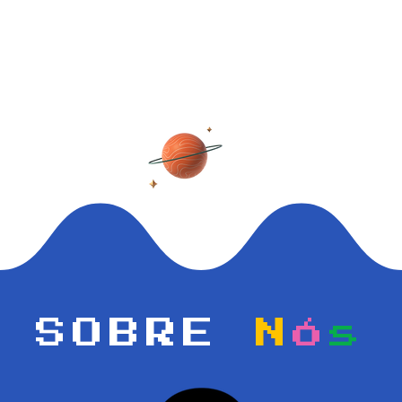
SOBRE
N
Ó
s